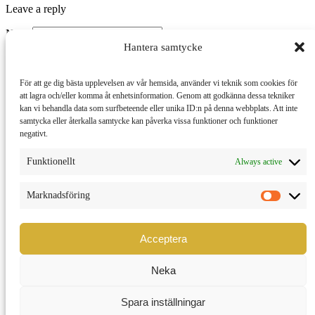
Leave a reply
Name
Hantera samtycke
Email
Website
För att ge dig bästa upplevelsen av vår hemsida, använder vi teknik som cookies för
att lagra och/eller komma åt enhetsinformation. Genom att godkänna dessa tekniker
kan vi behandla data som surfbeteende eller unika ID:n på denna webbplats. Att inte
samtycka eller återkalla samtycke kan påverka vissa funktioner och funktioner
negativt.
Comment
Funktionellt
Always active
Submit Comment
Marknadsföring
Description
Phasellus malesuada pellentesque ligula, in bibendum purus mollis
ac. Aliquam sed leo accumsan, dignissim nisi et, convallis justo.
Acceptera
Interdum et malesuada fames ac ante ipsum primis in faucibus.
Clients
Neka
Dynamicframeworks
Spara inställningar
View project