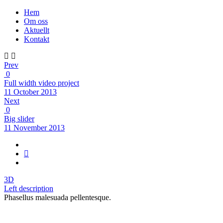
Hem
Om oss
Aktuellt
Kontakt
Prev
0
Full width video project
11 October 2013
Next
0
Big slider
11 November 2013
3D
Left description
Phasellus malesuada pellentesque.