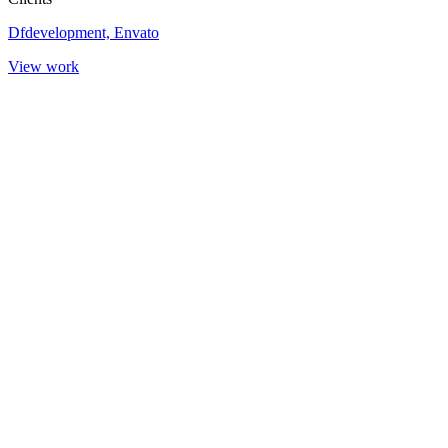
Dfdevelopment, Envato
View work
produktion @rekoo visuell kommunikation