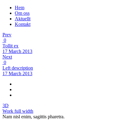
Hem
Om oss
Aktuellt
Kontakt
Prev
0
Tollit ex
17 March 2013
Next
0
Left description
17 March 2013
3D
Work full width
Nam nisl enim, sagittis pharetra.